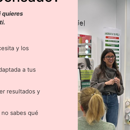
i quieres
i.
esita y los
adaptada a tus
r resultados y
y no sabes qué