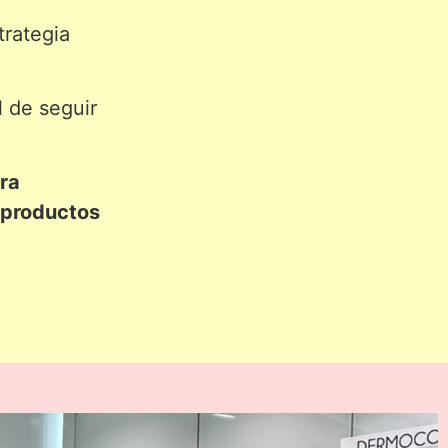
trategia
l de seguir
ara
s productos