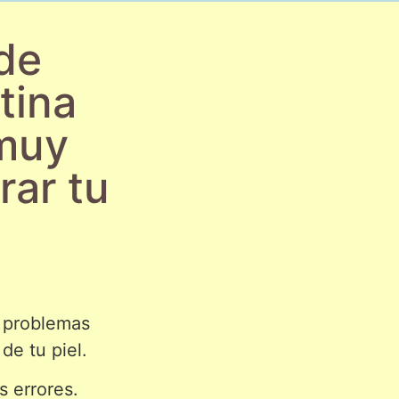
de
tina
muy
rar tu
s problemas
de tu piel.
s errores.