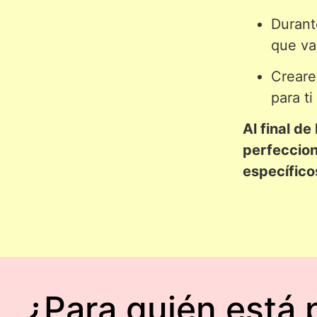
Durant
que va
Creare
para ti
Al final d
perfeccion
específico
¿Para quién está