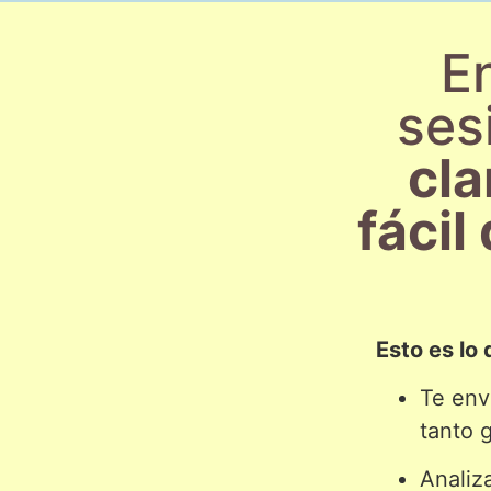
E
ses
cla
fácil
Esto es lo
Te env
tanto 
Analiza